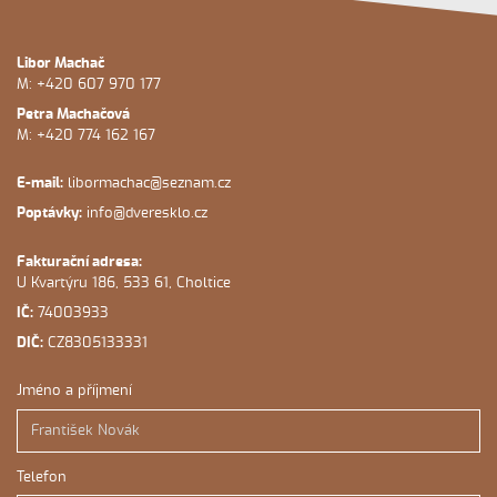
Libor Machač
M:
+420 607 970 177
Petra Machačová
M:
+420 774 162 167
E-mail:
libormachac@seznam.cz
Poptávky:
info@dveresklo.cz
Fakturační adresa:
U Kvartýru 186, 533 61, Choltice
IČ:
74003933
DIČ:
CZ8305133331
Jméno a příjmení
Telefon